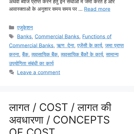
अथवा ब्याज प्राप्त करने हेतु इन संथाओ में जमा करते है और
आवास्क्ताओ के अनुशार समय समय पर …
Read more
Categories
एजुकेशन
Tags
Banks
,
Commercial Banks
,
Functions of
Commercial Banks
,
ऋण देना
,
एजेंसी के कार्य
,
जमा प्राप्त
करना
,
बैंक
,
व्यवसायिक बैंक
,
व्यवसायिक बैंकों के कार्य
,
सामान्य
उपयोगिता संबंधी का कार्य
Leave a comment
लागत / COST / लागत की
अवधारणा / CONCEPTS
OF COST